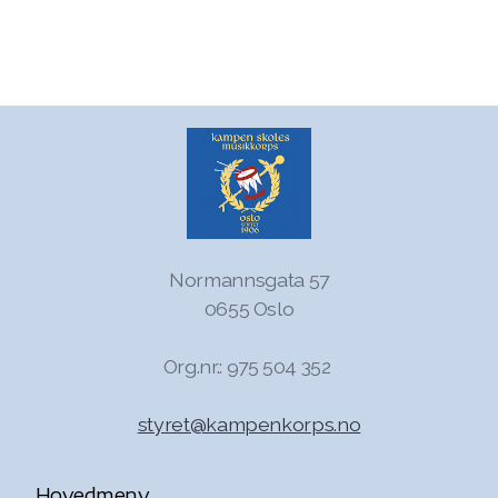
Støtte korpset
Normannsgata 57
0655 Oslo
Org.nr.: 975 504 352
styret@kampenkorps.no
Hovedmeny