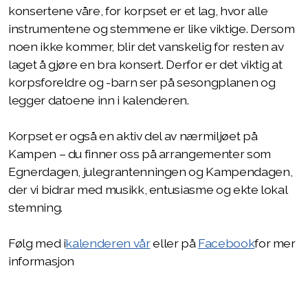
Turer
konsertene våre, for korpset er et lag, hvor alle
instrumentene og stemmene er like viktige. Dersom
Kalender
noen ikke kommer, blir det vanskelig for resten av
laget å gjøre en bra konsert. Derfor er det viktig at
korpsforeldre og -barn ser på sesongplanen og
legger datoene inn i kalenderen.
Instrumenter
Korpset er også en aktiv del av nærmiljøet på
Å være korpsforelder
Kampen – du finner oss på arrangementer som
Egnerdagen, julegrantenningen og Kampendagen,
Samspill
der vi bidrar med musikk, entusiasme og ekte lokal
stemning.
Følg med i
kalenderen vår
eller på
Facebook
for mer
informasjon
Styret